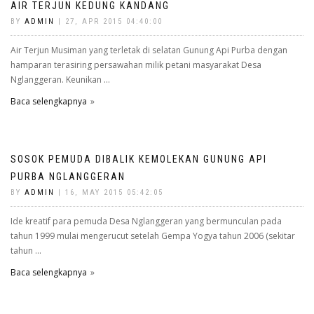
AIR TERJUN KEDUNG KANDANG
BY
ADMIN
| 27, APR 2015 04:40:00
Air Terjun Musiman yang terletak di selatan Gunung Api Purba dengan
hamparan terasiring persawahan milik petani masyarakat Desa
Nglanggeran. Keunikan ...
Baca selengkapnya
SOSOK PEMUDA DIBALIK KEMOLEKAN GUNUNG API
PURBA NGLANGGERAN
BY
ADMIN
| 16, MAY 2015 05:42:05
Ide kreatif para pemuda Desa Nglanggeran yang bermunculan pada
tahun 1999 mulai mengerucut setelah Gempa Yogya tahun 2006 (sekitar
tahun ...
Baca selengkapnya