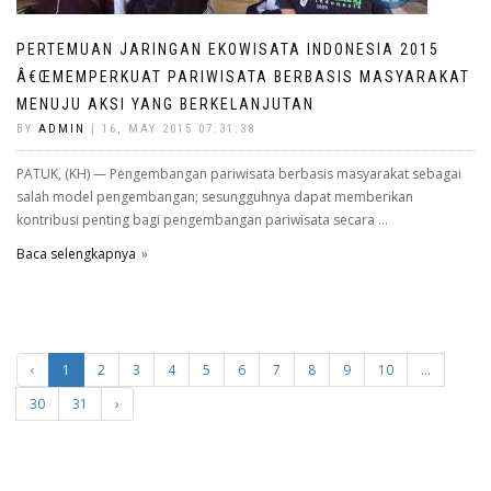
PERTEMUAN JARINGAN EKOWISATA INDONESIA 2015
Â€ŒMEMPERKUAT PARIWISATA BERBASIS MASYARAKAT
MENUJU AKSI YANG BERKELANJUTAN
BY
ADMIN
| 16, MAY 2015 07:31:38
PATUK, (KH) — Pengembangan pariwisata berbasis masyarakat sebagai
salah model pengembangan; sesungguhnya dapat memberikan
kontribusi penting bagi pengembangan pariwisata secara ...
Baca selengkapnya
‹
1
2
3
4
5
6
7
8
9
10
...
30
31
›