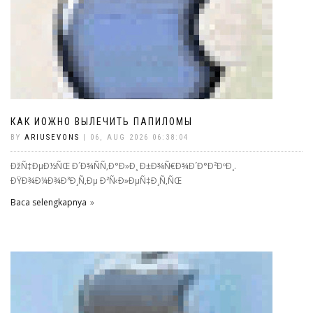
КАК ИОЖНО ВЫЛЕЧИТЬ ПАПИЛОМЫ
BY
ARIUSEVONS
| 06, AUG 2026 06:38:04
ÐžÑ‡ÐµÐ½ÑŒ Ð´Ð¾ÑÑ‚Ð°Ð»Ð¸ Ð±Ð¾Ñ€Ð¾Ð´Ð°Ð²ÐºÐ¸.
ÐŸÐ¾Ð¼Ð¾Ð³Ð¸Ñ‚Ðµ Ð²Ñ‹Ð»ÐµÑ‡Ð¸Ñ‚ÑŒ
Baca selengkapnya