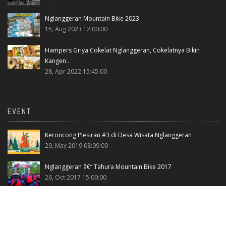
Nglanggeran Mountain Bike 2023
15, Aug 2023 12:00:00
Hampers Griya Cokelat Nglanggeran, Cokelatnya Bikin
Kangen..
28, Apr 2022 15:45:00
EVENT
Keroncong Plesiran #3 di Desa Wisata Nglanggeran
29, May 2019 08:09:00
Nglanggeran â€“ Tahura Mountain Bike 2017
26, Oct 2017 15:09:00
Katon Bagaskara ke Gunung Api Purba, Pagelaran
Spektakuler dengan Panggung Alam upaya mempromosikan
Geopark berkelas Dunia