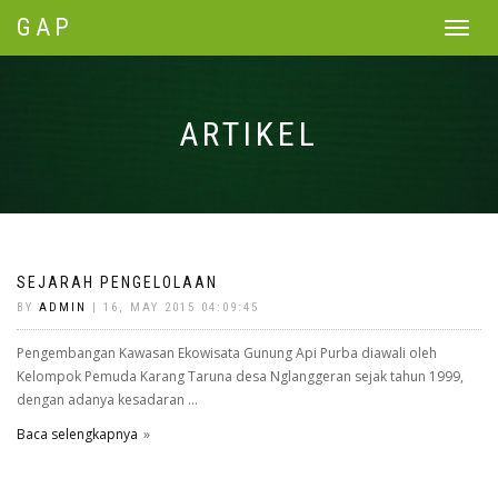
GAP
Toggle
navigat
ARTIKEL
SEJARAH PENGELOLAAN
BY
ADMIN
| 16, MAY 2015 04:09:45
Pengembangan Kawasan Ekowisata Gunung Api Purba diawali oleh
Kelompok Pemuda Karang Taruna desa Nglanggeran sejak tahun 1999,
dengan adanya kesadaran ...
Baca selengkapnya