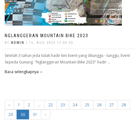
NGLANGGERAN MOUNTAIN BIKE 2023
BY
ADMIN
| 15, AUG 2023 12:00:00
Setelah 3 tahun jeda tidak hadir kini Event yang ditunggu - tunggu, Event
Sepeda Gunung. "Nglanggeran Mountain Bike 2023" hadir ...
Baca selengkapnya
‹
1
2
...
22
23
24
25
26
27
28
29
30
31
›