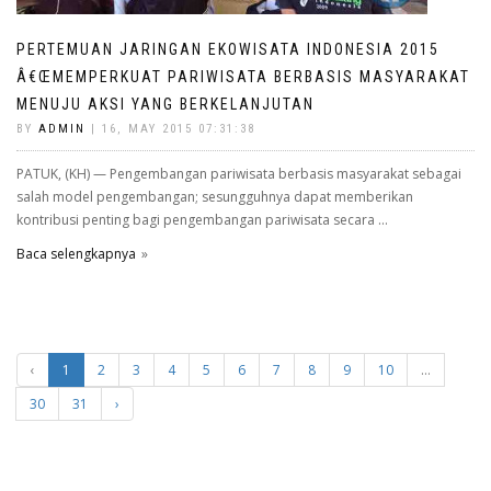
PERTEMUAN JARINGAN EKOWISATA INDONESIA 2015
Â€ŒMEMPERKUAT PARIWISATA BERBASIS MASYARAKAT
MENUJU AKSI YANG BERKELANJUTAN
BY
ADMIN
| 16, MAY 2015 07:31:38
PATUK, (KH) — Pengembangan pariwisata berbasis masyarakat sebagai
salah model pengembangan; sesungguhnya dapat memberikan
kontribusi penting bagi pengembangan pariwisata secara ...
Baca selengkapnya
‹
1
2
3
4
5
6
7
8
9
10
...
30
31
›