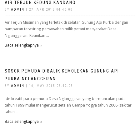
AIR TERJUN KEDUNG KANDANG
BY
ADMIN
| 27, APR 2015 04:40:00
Air Terjun Musiman yang terletak di selatan Gunung Api Purba dengan
hamparan terasiring persawahan milik petani masyarakat Desa
Nglanggeran. Keunikan ...
Baca selengkapnya
SOSOK PEMUDA DIBALIK KEMOLEKAN GUNUNG API
PURBA NGLANGGERAN
BY
ADMIN
| 16, MAY 2015 05:42:05
Ide kreatif para pemuda Desa Nglanggeran yang bermunculan pada
tahun 1999 mulai mengerucut setelah Gempa Yogya tahun 2006 (sekitar
tahun ...
Baca selengkapnya