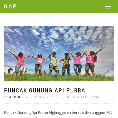
GAP
Toggle
navigat
PUNCAK GUNUNG API PURBA
BY
ADMIN
| 26, JUL 2022 08:59:00 | | DIBACA 56185 KALI
Puncak Gunung Api Purba Nglanggeran berada diketinggian 700