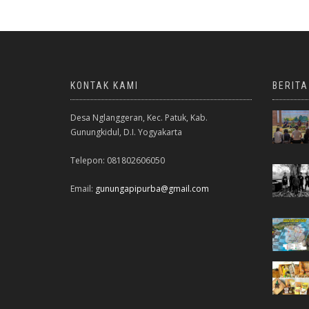
KONTAK KAMI
BERIT
Desa Nglanggeran, Kec. Patuk, Kab.
Gunungkidul, D.I. Yogyakarta
Telepon: 081802606050
Email:
gunungapipurba@gmail.com