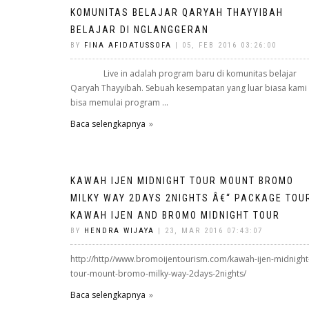
KOMUNITAS BELAJAR QARYAH THAYYIBAH
BELAJAR DI NGLANGGERAN
BY
FINA AFIDATUSSOFA
| 05, FEB 2016 03:26:00
Live in adalah program baru di komunitas belajar
Qaryah Thayyibah. Sebuah kesempatan yang luar biasa kami
bisa memulai program ...
Baca selengkapnya
KAWAH IJEN MIDNIGHT TOUR MOUNT BROMO
MILKY WAY 2DAYS 2NIGHTS Â€“ PACKAGE TOU
KAWAH IJEN AND BROMO MIDNIGHT TOUR
BY
HENDRA WIJAYA
| 23, MAR 2016 07:43:07
http://http//www.bromoijentourism.com/kawah-ijen-midnight
tour-mount-bromo-milky-way-2days-2nights/
Baca selengkapnya