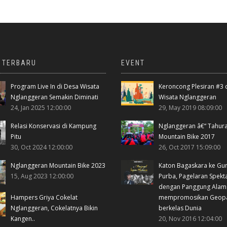
A TERBARU
EVENT
Program Live In di Desa Wisata
Keroncong Plesiran #3 
Nglanggeran Semakin Diminati
Wisata Nglanggeran
24, Jan 2025 12:00:00
29, May 2019 08:09:00
Relasi Konservasi di Kampung
Nglanggeran â€“ Tahur
Pitu
Mountain Bike 2017
30, Oct 2024 12:00:00
26, Oct 2017 15:09:00
Nglanggeran Mountain Bike 2023
Katon Bagaskara ke Gu
15, Aug 2023 12:00:00
Purba, Pagelaran Spekt
dengan Panggung Alam
Hampers Griya Cokelat
mempromosikan Geop
Nglanggeran, Cokelatnya Bikin
berkelas Dunia
Kangen..
20, Nov 2016 12:04:00