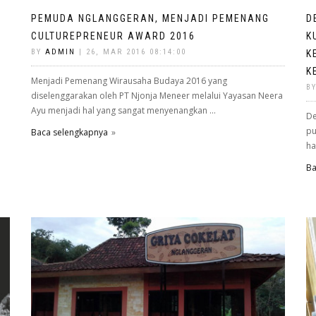
PEMUDA NGLANGGERAN, MENJADI PEMENANG
D
CULTUREPRENEUR AWARD 2016
K
BY
ADMIN
| 26, MAR 2016 08:14:00
K
K
Menjadi Pemenang Wirausaha Budaya 2016 yang
B
diselenggarakan oleh PT Njonja Meneer melalui Yayasan Neera
Ayu menjadi hal yang sangat menyenangkan ...
De
pu
Baca selengkapnya
ha
Ba