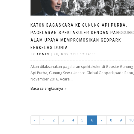
KATON BAGASKARA KE GUNUNG API PURBA,
PAGELARAN SPEKTAKULER DENGAN PANGGUN
ALAM UPAYA MEMPROMOSIKAN GEOPARK
BERKELAS DUNIA
BY
ADMIN
| 20, NOV 2016 12:04:00
Akan dilaksanakan pagelaran spektakuler di Geosite Gunung
Api Purba, Gunung Sewu Unesco Global Geopark pada Rabu,
November 2016. Acara ...
Baca selengkapnya
‹
1
2
3
4
5
6
7
8
9
10