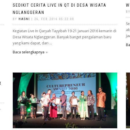
SEDIKIT CERITA LIVE IN QT DI DESA WISATA
W
B
NGLANGGERAN
BY
HASNI
| 26, FEB 2016 05:22:00
Se
ak
Kegiatan Live In Qaryah Tayyibah 19-21 Januari 2016 kemarin di
Ja
Desa Wisata Nglanggeran. Banyak banget pengalaman baru
yang kami dapat, dari ...
Ba
Baca selengkapnya
R
-