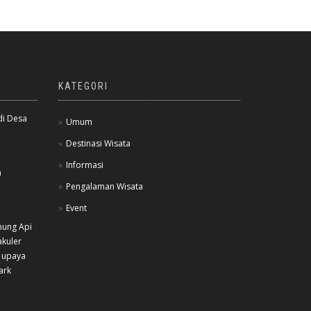
KATEGORI
di Desa
Umum
Destinasi Wisata
Informasi
a
Pengalaman Wisata
Event
nung Api
akuler
 upaya
ark