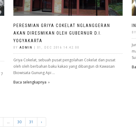
PERESMIAN GRIYA COKELAT NGLANGGERAN
I
B
G
AKAN DIRESMIKAN OLEH GUBERNUR D.I.
YOGYAKARTA
Ju
BY
ADMIN
| 01, DEC 2016 14:42:00
ma
Su
Griya Cokelat, sebuah pusat pengolahan Cokelat dan pusat
oleh oleh berbahan baku kakao yang dibangun di Kawasan
Ba
Ekowisata Gunung Api ...
 7
Baca selengkapnya
...
30
31
›