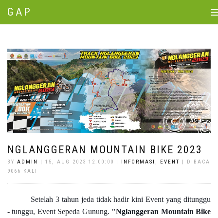
GAP
T
n
NGLANGGERAN MOUNTAIN BIKE 2023
BY
ADMIN
| 15, AUG 2023 12:00:00 |
INFORMASI
,
EVENT
| DIBACA
9066 KALI
Setelah 3 tahun jeda tidak hadir kini Event yang ditunggu
- tunggu, Event Sepeda Gunung.
"Nglanggeran Mountain Bike