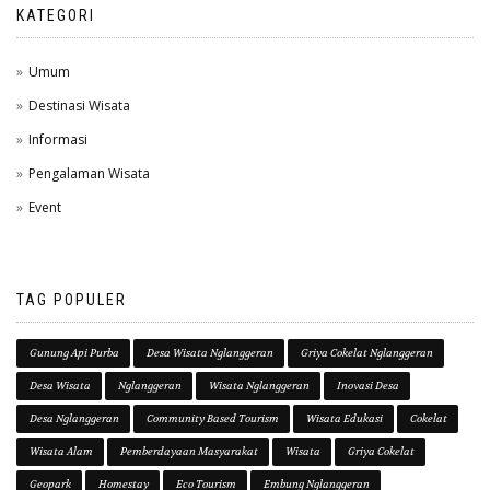
KATEGORI
Umum
Destinasi Wisata
Informasi
Pengalaman Wisata
Event
TAG POPULER
Gunung Api Purba
Desa Wisata Nglanggeran
Griya Cokelat Nglanggeran
Desa Wisata
Nglanggeran
Wisata Nglanggeran
Inovasi Desa
Desa Nglanggeran
Community Based Tourism
Wisata Edukasi
Cokelat
Wisata Alam
Pemberdayaan Masyarakat
Wisata
Griya Cokelat
Geopark
Homestay
Eco Tourism
Embung Nglanggeran