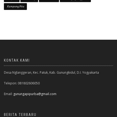
Kampung Pitu
KONTAK KAMI
Desa Nglanggeran, Kec. Patuk, Kab. Gunungkidul, D.I. Yogyakarta
Telepon: 081802606050
Email:
gunungapipurba@gmail.com
BERITA TERBARU