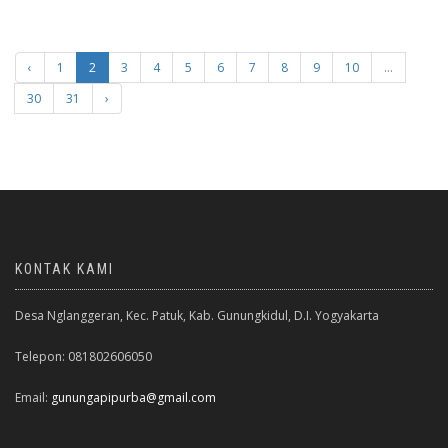
‹
1
2
3
4
5
6
7
8
9
10
...
30
31
›
KONTAK KAMI
Desa Nglanggeran, Kec. Patuk, Kab. Gunungkidul, D.I. Yogyakarta
Telepon: 081802606050
Email:
gunungapipurba@gmail.com