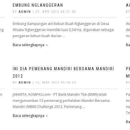
EMBUNG NGLANGGERAN
A
BY
ADMIN
| 27, APR 2015 04:37:00
B
Embung (tampungan air) Kebun Buah Nglanggeran di Desa
Ai
ing
Wisata Nglanggeran memiliki luas 0,34 Ha, digunakan sebagai
de
pengairan kebun buah durian ...
ma
Baca selengkapnya
Ba
INI DIA PEMENANG MANDIRI BERSAMA MANDIRI
P
2012
M
BY
ADMIN
| 16, MAY 2015 05:50:53
B
an
JAKARTA, KOMPAS.com - PT Bank Mandiri Tbk (BMRI) telah
Pa
mengumumkan 13 pemenang perhelatan Mandiri Bersama
in
Mandiri (MBM) Challenge 2012. Pemenang ...
na
Te
Baca selengkapnya
Ba