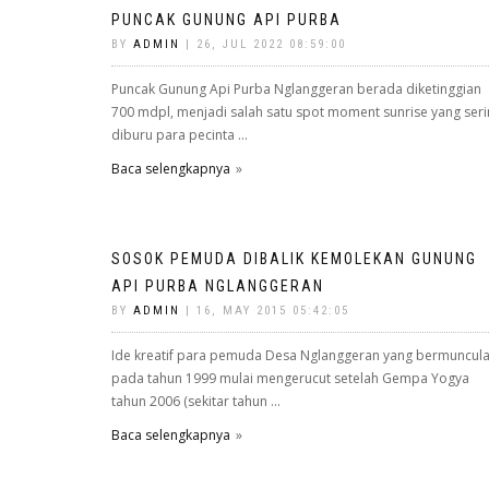
PUNCAK GUNUNG API PURBA
BY
ADMIN
| 26, JUL 2022 08:59:00
Puncak Gunung Api Purba Nglanggeran berada diketinggian
700 mdpl, menjadi salah satu spot moment sunrise yang ser
diburu para pecinta ...
Baca selengkapnya
SOSOK PEMUDA DIBALIK KEMOLEKAN GUNUNG
API PURBA NGLANGGERAN
BY
ADMIN
| 16, MAY 2015 05:42:05
Ide kreatif para pemuda Desa Nglanggeran yang bermuncul
pada tahun 1999 mulai mengerucut setelah Gempa Yogya
tahun 2006 (sekitar tahun ...
Baca selengkapnya