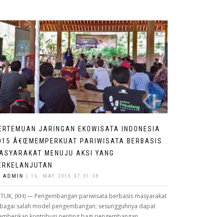
ERTEMUAN JARINGAN EKOWISATA INDONESIA
015 Â€ŒMEMPERKUAT PARIWISATA BERBASIS
ASYARAKAT MENUJU AKSI YANG
ERKELANJUTAN
Y
ADMIN
| 16, MAY 2015 07:31:38
TUK, (KH) — Pengembangan pariwisata berbasis masyarakat
bagai salah model pengembangan; sesungguhnya dapat
mberikan kontribusi penting bagi pengembangan