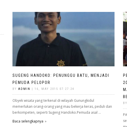
SUGENG HANDOKO: PENUNGGU BATU, MENJADI
P
PEMUDA PELOPOR
2
BY
ADMIN
| 16, MAY 2015 07:27:24
M
B
Obyek wisata yang terkenal di wilayah Gunungkidul
B
memerlukan orang-orang yang mau bekerja keras, peduli dan
berkompeten, seperti Sugeng Handoko.Pemuda asal ...
PA
se
Baca selengkapnya
me