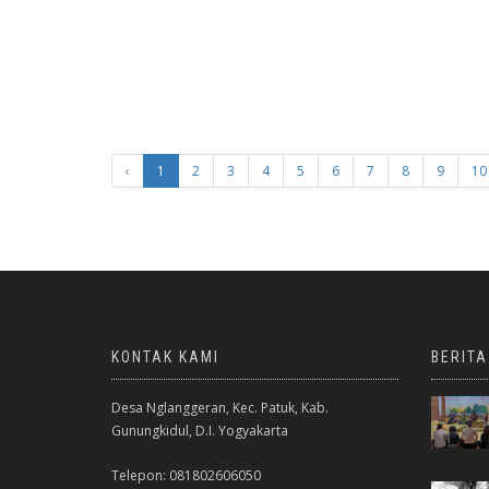
‹
1
2
3
4
5
6
7
8
9
10
KONTAK KAMI
BERIT
Desa Nglanggeran, Kec. Patuk, Kab.
Gunungkidul, D.I. Yogyakarta
Telepon: 081802606050