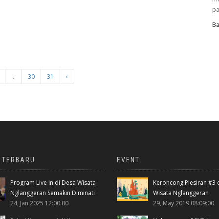
pa
Ba
...
30
31
›
A TERBARU
EVENT
Program Live In di Desa Wisata
Keroncong Plesiran #3 
Nglanggeran Semakin Diminati
Wisata Nglanggeran
24, Jan 2025 12:00:00
29, May 2019 08:09:00