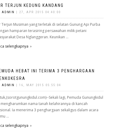
IR TERJUN KEDUNG KANDANG
Y
ADMIN
| 27, APR 2015 04:40:00
r Terjun Musiman yang terletak di selatan Gunung Api Purba
ngan hamparan terasiring persawahan milik petani
syarakat Desa Nglanggeran. Keunikan ...
ca selengkapnya
EMUDA HEBAT INI TERIMA 3 PENGHARGAAN
ENKOKESRA
Y
ADMIN
| 16, MAY 2015 05:55:04
tuk,(sorotgunungkidul.com)--Sekali lagi, Pemuda Gunungkidul
i mengharumkan nama tanah kelahirannya di kancah
sional. Ia menerima 3 penghargaan sekaligus dalam acara
mu ...
ca selengkapnya