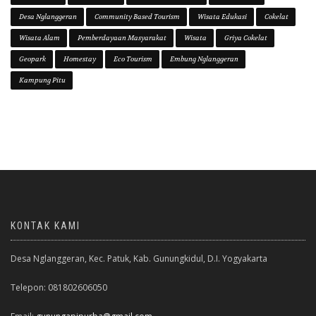
Desa Nglanggeran
Community Based Tourism
Wisata Edukasi
Cokelat
Wisata Alam
Pemberdayaan Masyarakat
Wisata
Griya Cokelat
Geopark
Homestay
Eco Tourism
Embung Nglanggeran
Kampung Pitu
KONTAK KAMI
Desa Nglanggeran, Kec. Patuk, Kab. Gunungkidul, D.I. Yogyakarta
Telepon: 081802606050