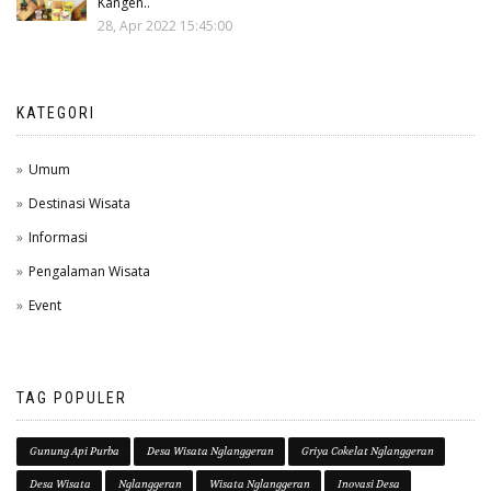
Kangen..
28, Apr 2022 15:45:00
KATEGORI
Umum
Destinasi Wisata
Informasi
Pengalaman Wisata
Event
TAG POPULER
Gunung Api Purba
Desa Wisata Nglanggeran
Griya Cokelat Nglanggeran
Desa Wisata
Nglanggeran
Wisata Nglanggeran
Inovasi Desa