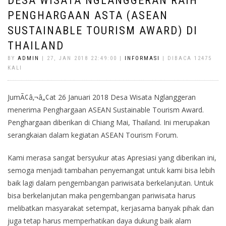
DESA WISATA NGLANGGERAN RAIH
PENGHARGAAN ASTA (ASEAN
SUSTAINABLE TOURISM AWARD) DI
THAILAND
BY
ADMIN
| 27, JAN 2018 22:49:00 |
INFORMASI
| DIBACA 12475
KALI
JumÃ¢â‚¬â„¢at 26 Januari 2018 Desa Wisata Nglanggeran
menerima Penghargaan ASEAN Sustainable Tourism Award.
Penghargaan diberikan di Chiang Mai, Thailand. Ini merupakan
serangkaian dalam kegiatan ASEAN Tourism Forum.
Kami merasa sangat bersyukur atas Apresiasi yang diberikan ini,
semoga menjadi tambahan penyemangat untuk kami bisa lebih
baik lagi dalam pengembangan pariwisata berkelanjutan. Untuk
bisa berkelanjutan maka pengembangan pariwisata harus
melibatkan masyarakat setempat, kerjasama banyak pihak dan
juga tetap harus memperhatikan daya dukung baik alam