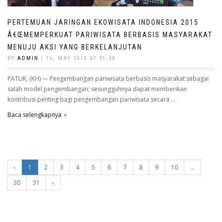
PERTEMUAN JARINGAN EKOWISATA INDONESIA 2015
Â€ŒMEMPERKUAT PARIWISATA BERBASIS MASYARAKAT
MENUJU AKSI YANG BERKELANJUTAN
BY
ADMIN
| 16, MAY 2015 07:31:38
PATUK, (KH) — Pengembangan pariwisata berbasis masyarakat sebagai
salah model pengembangan; sesungguhnya dapat memberikan
kontribusi penting bagi pengembangan pariwisata secara ...
Baca selengkapnya
‹
1
2
3
4
5
6
7
8
9
10
...
30
31
›