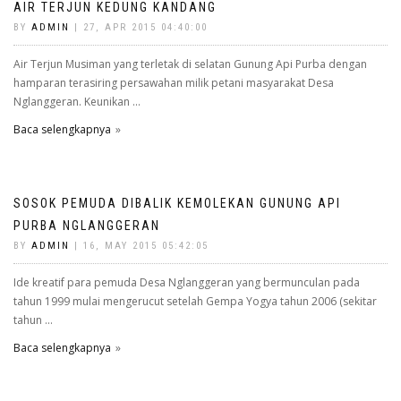
AIR TERJUN KEDUNG KANDANG
BY
ADMIN
| 27, APR 2015 04:40:00
Air Terjun Musiman yang terletak di selatan Gunung Api Purba dengan
hamparan terasiring persawahan milik petani masyarakat Desa
Nglanggeran. Keunikan ...
Baca selengkapnya
SOSOK PEMUDA DIBALIK KEMOLEKAN GUNUNG API
PURBA NGLANGGERAN
BY
ADMIN
| 16, MAY 2015 05:42:05
Ide kreatif para pemuda Desa Nglanggeran yang bermunculan pada
tahun 1999 mulai mengerucut setelah Gempa Yogya tahun 2006 (sekitar
tahun ...
Baca selengkapnya