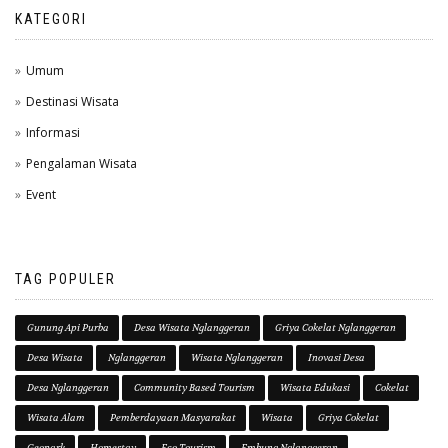
KATEGORI
Umum
Destinasi Wisata
Informasi
Pengalaman Wisata
Event
TAG POPULER
Gunung Api Purba
Desa Wisata Nglanggeran
Griya Cokelat Nglanggeran
Desa Wisata
Nglanggeran
Wisata Nglanggeran
Inovasi Desa
Desa Nglanggeran
Community Based Tourism
Wisata Edukasi
Cokelat
Wisata Alam
Pemberdayaan Masyarakat
Wisata
Griya Cokelat
Geopark
Homestay
Eco Tourism
Embung Nglanggeran