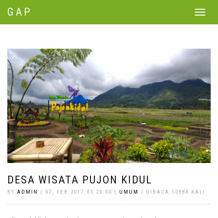
GAP
Toggle
navigat
DESA WISATA PUJON KIDUL
BY
ADMIN
| 07, FEB 2017 03:20:00 |
UMUM
| DIBACA 10888 KALI