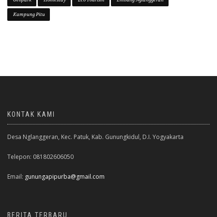
Kampung Pitu
KONTAK KAMI
Desa Nglanggeran, Kec. Patuk, Kab. Gunungkidul, D.I. Yogyakarta
Telepon: 081802606050
Email:
gunungapipurba@gmail.com
BERITA TERBARU