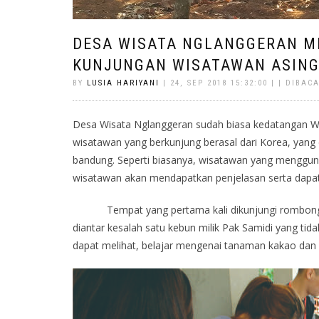
DESA WISATA NGLANGGERAN M
KUNJUNGAN WISATAWAN ASIN
BY
LUSIA HARIYANI
| 24, SEP 2018 15:32:00 | | DIBAC
Desa Wisata Nglanggeran sudah biasa kedatangan Wi
wisatawan yang berkunjung berasal dari Korea, yang
bandung. Seperti biasanya, wisatawan yang mengguna
wisatawan akan mendapatkan penjelasan serta dapat 
Tempat yang pertama kali dikunjungi rombongan 
diantar kesalah satu kebun milik Pak Samidi yang tida
dapat melihat, belajar mengenai tanaman kakao dan