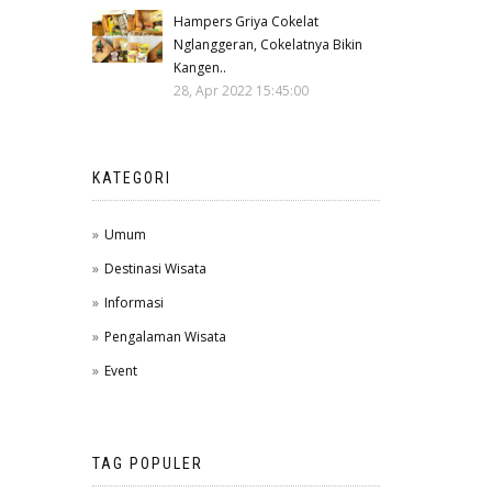
Hampers Griya Cokelat
Nglanggeran, Cokelatnya Bikin
Kangen..
28, Apr 2022 15:45:00
KATEGORI
Umum
Destinasi Wisata
Informasi
Pengalaman Wisata
Event
TAG POPULER