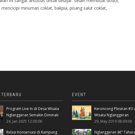
wan ini sangat antusias untuk belajar. Selain membuat dodol,
, mencicipi minuman coklat, bakpia, pisang salut coklat,
A TERBARU
EVENT
Program Live In di Desa Wisata
Keroncong Plesiran #3 
Nglanggeran Semakin Diminati
Wisata Nglanggeran
24, Jan 2025 12:00:00
29, May 2019 08:09:00
Relasi Konservasi di Kampung
Nglanggeran â€“ Tahur