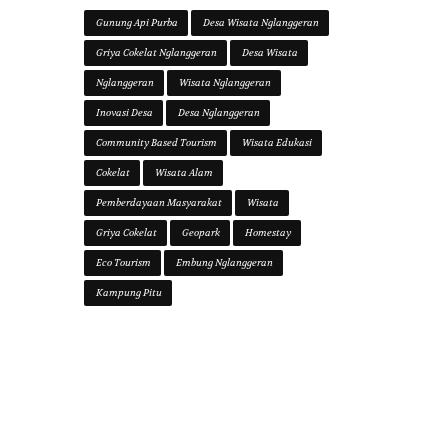
Gunung Api Purba
Desa Wisata Nglanggeran
Griya Cokelat Nglanggeran
Desa Wisata
Nglanggeran
Wisata Nglanggeran
Inovasi Desa
Desa Nglanggeran
Community Based Tourism
Wisata Edukasi
Cokelat
Wisata Alam
Pemberdayaan Masyarakat
Wisata
Griya Cokelat
Geopark
Homestay
Eco Tourism
Embung Nglanggeran
Kampung Pitu