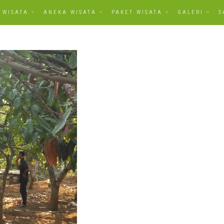
WISATA
ANEKA WISATA
PAKET WISATA
GALERI
S